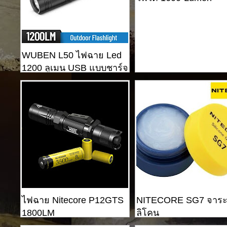
WUBEN L50 ไฟฉาย Led
1200 ลูเมน USB แบบชาร์จ
ไฟยุทธวิธี
ไฟฉาย Nitecore P12GTS
NITECORE SG7 จาระบ
1800LM
ลิโคน