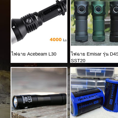
ไฟฉาย Acebeam L30
ไฟฉาย Emisar รุ่น D4
SST20