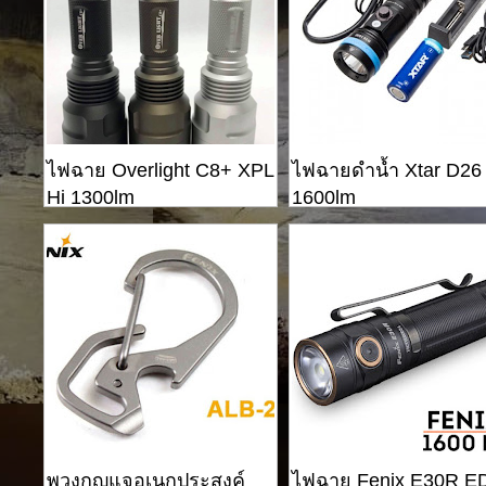
ไฟฉาย Overlight C8+ XPL
ไฟฉายดำน้ำ Xtar D26
Hi 1300lm
1600lm
พวงกุญแจอเนกประสงค์
ไฟฉาย Fenix ​​E30R 