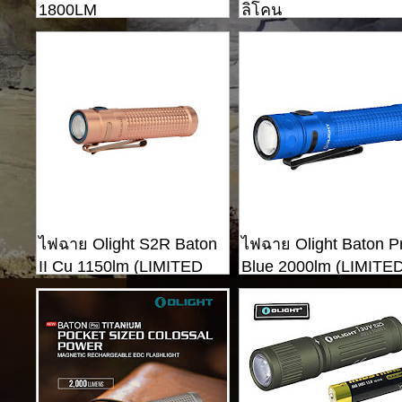
1800LM
ลิโคน
ไฟฉาย Olight S2R Baton
ไฟฉาย Olight Baton P
II Cu 1150lm (LIMITED
Blue 2000lm (LIMITE
EDITION)
EDITION)