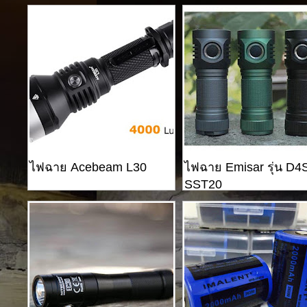
ไฟฉาย Acebeam L30
ไฟฉาย Emisar รุ่น D4
SST20