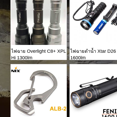
ไฟฉาย Overlight C8+ XPL
ไฟฉายดำน้ำ Xtar D26
Hi 1300lm
1600lm