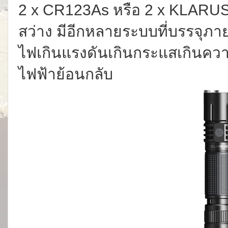
2 x CR123As หรือ 2 x KLARU
สว่าง มีอีกหลายระบบที่บรรจุภ
ไฟเกินแรงดันเกินกระแสเกินคว
ไฟฟ้าย้อนกลับ