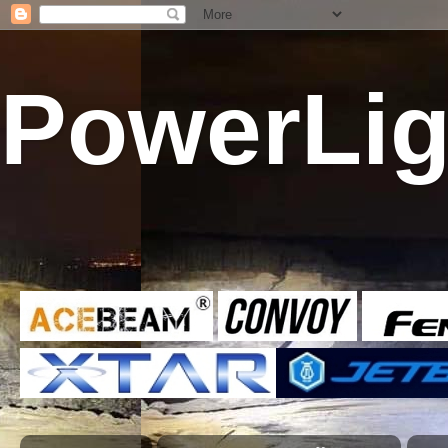
PowerLig
Pow