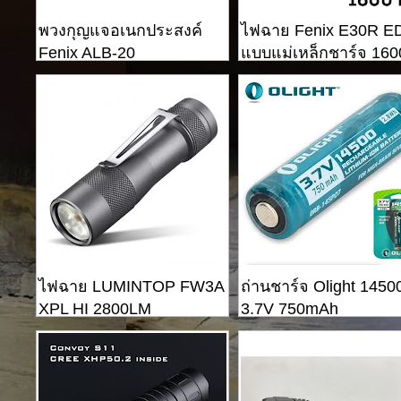
พวงกุญแจอเนกประสงค์
ไฟฉาย Fenix ​​E30R 
Fenix ​​ALB-20
แบบแม่เหล็กชาร์จ 160
lumens
ไฟฉาย LUMINTOP FW3A
ถ่านชาร์จ Olight 1450
XPL HI 2800LM
3.7V 750mAh
Rechargeable Li-ion
Battery