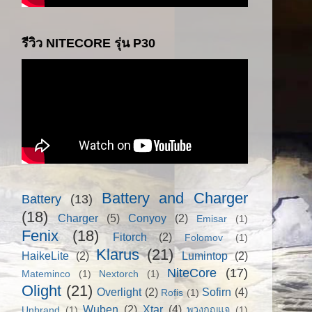
รีวิว NITECORE รุ่น P30
Battery and Charger
Battery
(13)
(18)
Charger
(5)
Conyoy
(2)
Emisar
(1)
Fenix
(18)
Fitorch
(2)
Folomov
(1)
Klarus
(21)
HaikeLite
(2)
Lumintop
(2)
NiteCore
(17)
Mateminco
(1)
Nextorch
(1)
Olight
(21)
Overlight
(2)
Sofirn
(4)
Rofis
(1)
Wuben
(2)
Xtar
(4)
Unbrand
(1)
พวงกุญแจ
(1)