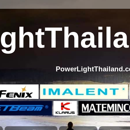
ghtThail
PowerLightThailand.com เราจำหน่า