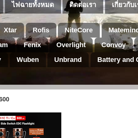
ไฟฉายทั้งหมด
ติดต่อเรา
เกี่ยวกับ
Xtar
Rofis
NiteCore
Matemin
am
Fenix
Overlight
Convoy
v
Wuben
Unbrand
Battery and 
600