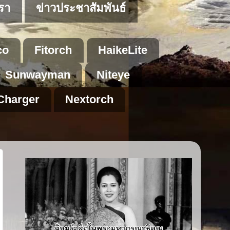
เรา
ข่าวประชาสัมพันธ์
co
Fitorch
HaikeLite
Sunwayman
Niteye
Charger
Nextorch