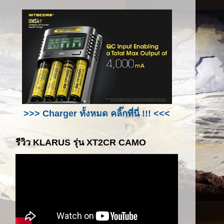
>>> Charger ทั้งหมด คลิ๊กที่นี่ !!! <<<
รีวิว KLARUS รุ่น XT2CR CAMO