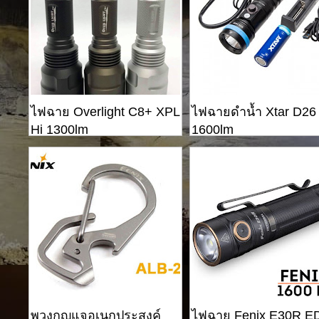
ไฟฉาย Overlight C8+ XPL
ไฟฉายดำน้ำ Xtar D26
Hi 1300lm
1600lm
พวงกุญแจอเนกประสงค์
ไฟฉาย Fenix ​​E30R 