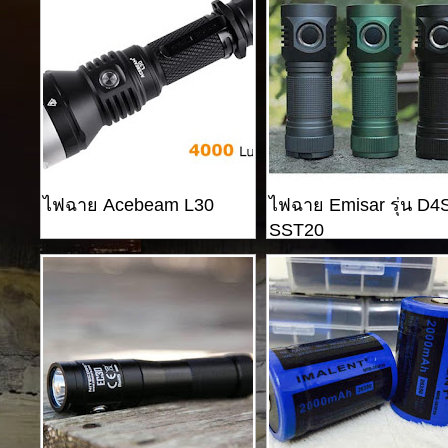
ไฟฉาย Acebeam L30
ไฟฉาย Emisar รุ่น D4
SST20