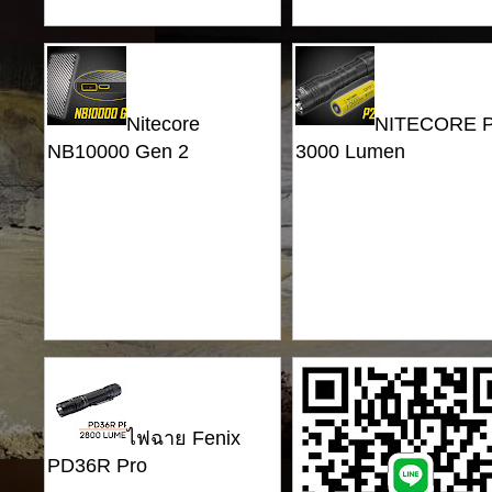
Nitecore
NITECORE P
NB10000 Gen 2
3000 Lumen
ไฟฉาย Fenix
PD36R Pro