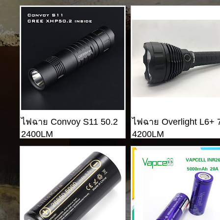
Rechargeable Li-ion
Battery
ไฟฉาย Convoy S11 50.2
ไฟฉาย Overlight L6+ 
2400LM
4200LM