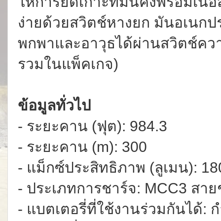
ให้การยึดเกาะที่มั่นคงพร้อมเนื้
ง่ายด้วยสวิตช์หางยก มันอเนกปร
พกพาและอาวุธได้ผ่านสวิตช์ควา
รวมในแพ็คเกจ)
ข้อมูลทั่วไป
- ระยะคาน (ฟุต): 984.3
- ระยะคาน (m): 300
- แม็กซ์ประสิทธิภาพ (ลูเมน): 1
- ประเภทการชาร์จ: MCC3 สายช
- แบตเตอรี่ที่ใช้งานร่วมกันได