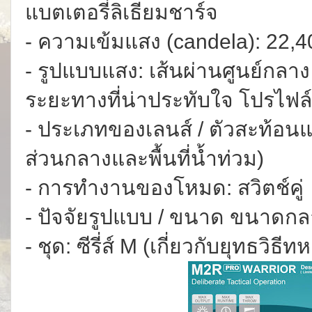
แบตเตอรี่ลิเธียมชาร์จ
- ความเข้มแสง (candela): 22,4
- รูปแบบแสง: เส้นผ่านศูนย์ก
ระยะทางที่น่าประทับใจ โปรไฟล
- ประเภทของเลนส์ / ตัวสะท้อนแสง:
ส่วนกลางและพื้นที่น้ำท่วม)
- การทำงานของโหมด: สวิตช์คู่
- ปัจจัยรูปแบบ / ขนาด
ขนาดกลา
- ชุด: ซีรี่ส์ M (เกี่ยวกับยุทธวิธีท