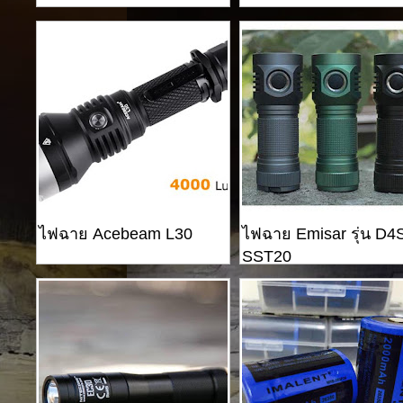
ไฟฉาย Acebeam L30
ไฟฉาย Emisar รุ่น D4
SST20