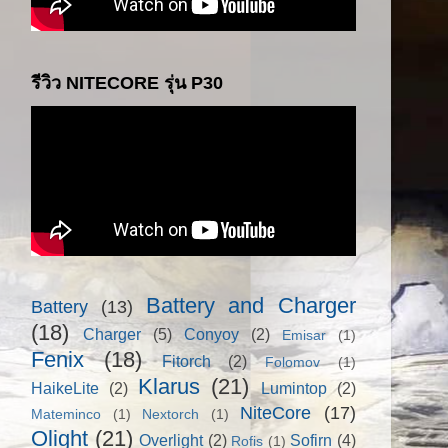
รีวิว NITECORE รุ่น P30
Battery and Charger
Battery
(13)
(18)
Charger
(5)
Conyoy
(2)
Emisar
(1)
Fenix
(18)
Fitorch
(2)
Folomov
(1)
Klarus
(21)
HaikeLite
(2)
Lumintop
(2)
NiteCore
(17)
Mateminco
(1)
Nextorch
(1)
Olight
(21)
Overlight
(2)
Sofirn
(4)
Rofis
(1)