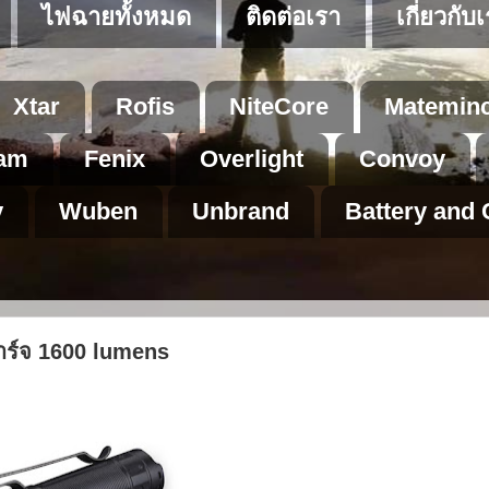
ไฟฉายทั้งหมด
ติดต่อเรา
เกี่ยวกับ
Xtar
Rofis
NiteCore
Matemin
am
Fenix
Overlight
Convoy
v
Wuben
Unbrand
Battery and 
าร์จ 1600 lumens