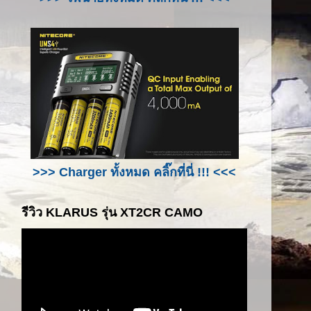
>>> Charger ทั้งหมด คลิ๊กที่นี่ !!! <<<
รีวิว KLARUS รุ่น XT2CR CAMO